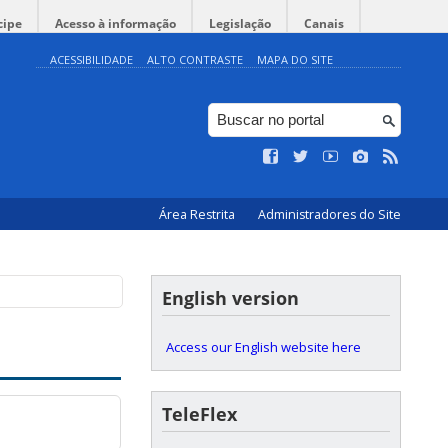
cipe
Acesso à informação
Legislação
Canais
ACESSIBILIDADE
ALTO CONTRASTE
MAPA DO SITE
Área Restrita
Administradores do Site
English version
Access our English website here
TeleFlex