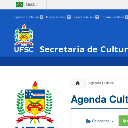
BRASIL
Ir para o conteúdo
1
Ir para o menu
2
Ir para a busca
3
Ir para o rodapé
4
Secretaria de Cultu
Agenda Cultural
Agenda Cult
Categorias