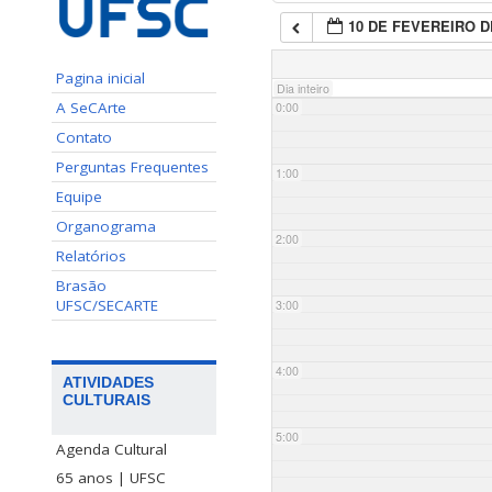
10 DE FEVEREIRO D
Pagina inicial
Dia inteiro
A SeCArte
0:00
Contato
Perguntas Frequentes
1:00
Equipe
Organograma
2:00
Relatórios
Brasão
UFSC/SECARTE
3:00
4:00
ATIVIDADES
CULTURAIS
5:00
Agenda Cultural
65 anos | UFSC