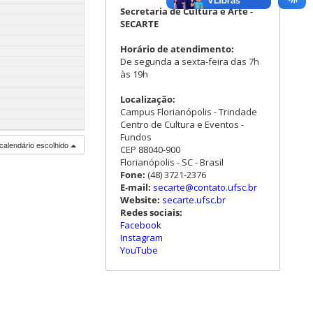
Secretaria de Cultura e Arte -
SECARTE
Horário de atendimento:
De segunda a sexta-feira das 7h
às 19h
Localização:
Campus Florianópolis - Trindade
Centro de Cultura e Eventos -
Fundos
calendário escolhido
CEP 88040-900
Florianópolis - SC - Brasil
Fone:
(48) 3721-2376
E-mail:
secarte@contato.ufsc.br
Website:
secarte.ufsc.br
Redes sociais:
Facebook
Instagram
YouTube