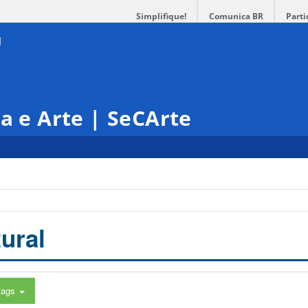
Simplifique!
Comunica BR
Parti
ra e Arte | SeCArte
ural
tags