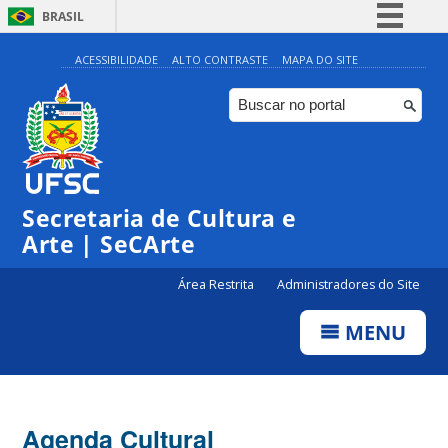
BRASIL
Simplifique!
ACESSIBILIDADE
ALTO CONTRASTE
MAPA DO SITE
Comunica BR
Participe
Acesso à informação
0:00
Legislação
Secretaria de Cultura e
1:00
Canais
Arte | SeCArte
2:00
Área Restrita
Administradores do Site
MENU
3:00
4:00
Agenda Cultural