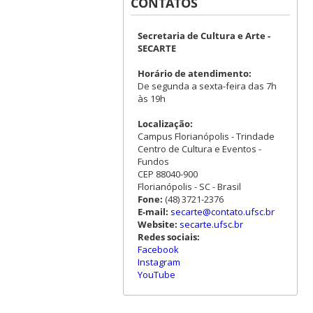
CONTATOS
Secretaria de Cultura e Arte -
SECARTE
Horário de atendimento:
De segunda a sexta-feira das 7h
às 19h
Localização:
Campus Florianópolis - Trindade
Centro de Cultura e Eventos -
Fundos
CEP 88040-900
Florianópolis - SC - Brasil
Fone:
(48) 3721-2376
E-mail:
secarte@contato.ufsc.br
Website:
secarte.ufsc.br
Redes sociais:
Facebook
Instagram
YouTube