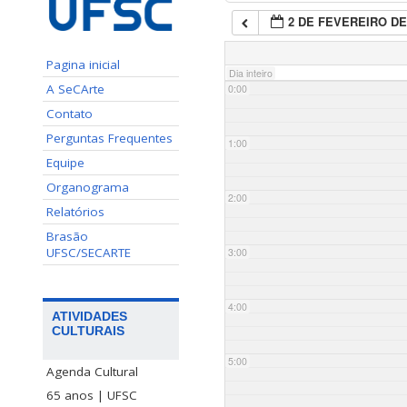
2 DE FEVEREIRO DE
Pagina inicial
Dia inteiro
A SeCArte
0:00
Contato
Perguntas Frequentes
1:00
Equipe
Organograma
2:00
Relatórios
Brasão
UFSC/SECARTE
3:00
4:00
ATIVIDADES
CULTURAIS
5:00
Agenda Cultural
65 anos | UFSC