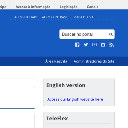
cipe
Acesso à informação
Legislação
Canais
ACESSIBILIDADE
ALTO CONTRASTE
MAPA DO SITE
Área Restrita
Administradores do Site
English version
Access our English website here
TeleFlex