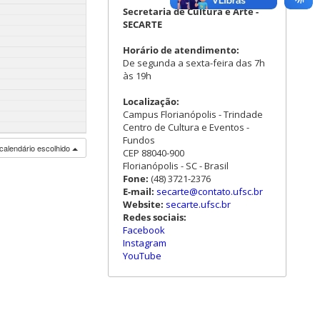
Secretaria de Cultura e Arte -
SECARTE
Horário de atendimento:
De segunda a sexta-feira das 7h
às 19h
Localização:
Campus Florianópolis - Trindade
Centro de Cultura e Eventos -
Fundos
calendário escolhido
CEP 88040-900
Florianópolis - SC - Brasil
Fone:
(48) 3721-2376
E-mail:
secarte@contato.ufsc.br
Website:
secarte.ufsc.br
Redes sociais:
Facebook
Instagram
YouTube