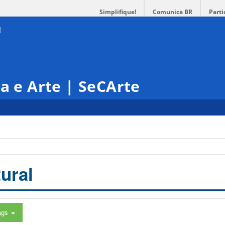
Simplifique!
Comunica BR
Parti
ra e Arte | SeCArte
ural
ags