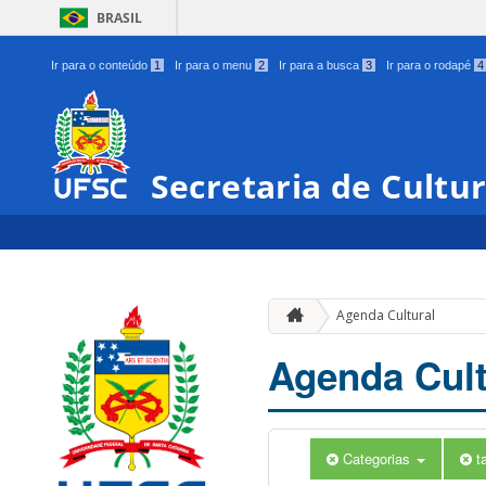
BRASIL
Ir para o conteúdo
1
Ir para o menu
2
Ir para a busca
3
Ir para o rodapé
4
Secretaria de Cultu
Agenda Cultural
Agenda Cult
Categorias
t