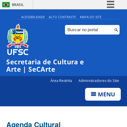
BRASIL
Simplifique!
ACESSIBILIDADE
ALTO CONTRASTE
MAPA DO SITE
Comunica BR
Participe
Acesso à informação
0:00
Legislação
Secretaria de Cultura e
1:00
Canais
Arte | SeCArte
2:00
Área Restrita
Administradores do Site
MENU
3:00
4:00
Agenda Cultural