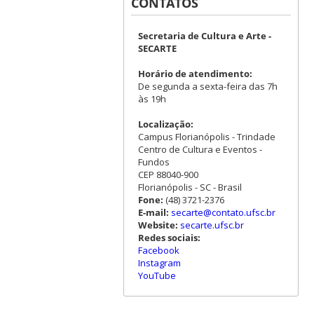
CONTATOS
Secretaria de Cultura e Arte -
SECARTE
Horário de atendimento:
De segunda a sexta-feira das 7h
às 19h
Localização:
Campus Florianópolis - Trindade
Centro de Cultura e Eventos -
Fundos
CEP 88040-900
Florianópolis - SC - Brasil
Fone:
(48) 3721-2376
E-mail:
secarte@contato.ufsc.br
Website:
secarte.ufsc.br
Redes sociais:
Facebook
Instagram
YouTube