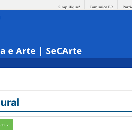
Simplifique!
Comunica BR
Parti
ra e Arte | SeCArte
ural
ags