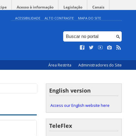
cipe
Acesso à informação
Legislação
Canais
ACESSIBILIDADE
ALTO CONTRASTE
MAPA DO SITE
Área Restrita
Administradores do Site
English version
Access our English website here
TeleFlex