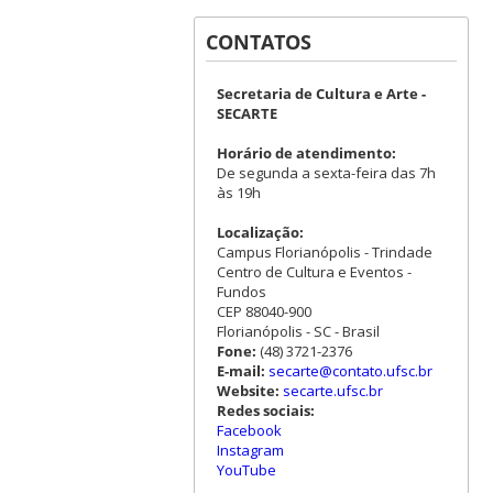
CONTATOS
Secretaria de Cultura e Arte -
SECARTE
Horário de atendimento:
De segunda a sexta-feira das 7h
às 19h
Localização:
Campus Florianópolis - Trindade
Centro de Cultura e Eventos -
Fundos
CEP 88040-900
Florianópolis - SC - Brasil
Fone:
(48) 3721-2376
E-mail:
secarte@contato.ufsc.br
Website:
secarte.ufsc.br
Redes sociais:
Facebook
Instagram
YouTube