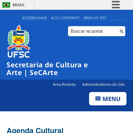
BRASIL
Simplifique!
ACESSIBILIDADE
ALTO CONTRASTE
MAPA DO SITE
Comunica BR
Participe
Acesso à informação
Legislação
Secretaria de Cultura e
Canais
Arte | SeCArte
Área Restrita
Administradores do Site
MENU
Agenda Cultural