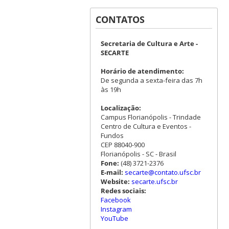
CONTATOS
Secretaria de Cultura e Arte -
SECARTE
Horário de atendimento:
De segunda a sexta-feira das 7h
às 19h
Localização:
Campus Florianópolis - Trindade
Centro de Cultura e Eventos -
Fundos
CEP 88040-900
Florianópolis - SC - Brasil
Fone:
(48) 3721-2376
E-mail:
secarte@contato.ufsc.br
Website:
secarte.ufsc.br
Redes sociais:
Facebook
Instagram
YouTube