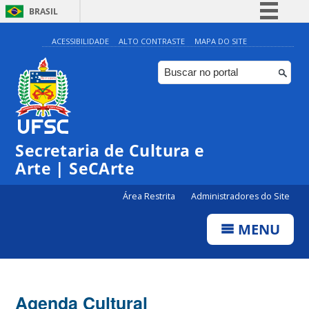
BRASIL
Simplifique!
ACESSIBILIDADE
ALTO CONTRASTE
MAPA DO SITE
Comunica BR
Participe
Acesso à informação
Legislação
Secretaria de Cultura e
Canais
Arte | SeCArte
Área Restrita
Administradores do Site
MENU
Agenda Cultural