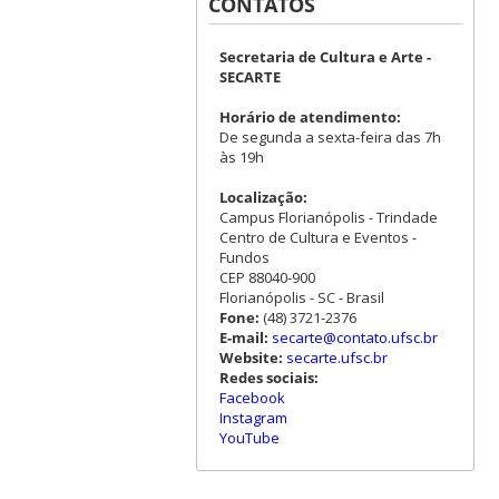
CONTATOS
Secretaria de Cultura e Arte -
SECARTE
Horário de atendimento:
De segunda a sexta-feira das 7h
às 19h
Localização:
Campus Florianópolis - Trindade
Centro de Cultura e Eventos -
Fundos
CEP 88040-900
Florianópolis - SC - Brasil
Fone:
(48) 3721-2376
E-mail:
secarte@contato.ufsc.br
Website:
secarte.ufsc.br
Redes sociais:
Facebook
Instagram
YouTube