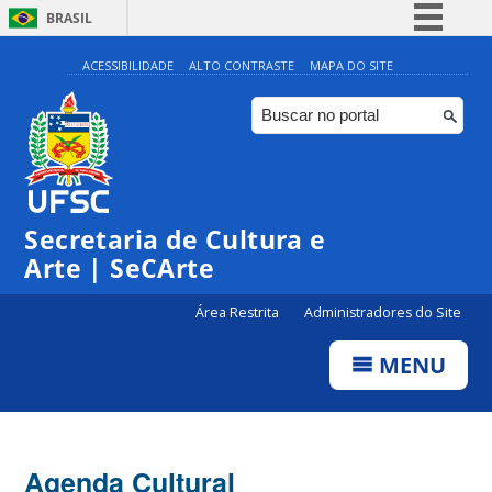
BRASIL
Simplifique!
ACESSIBILIDADE
ALTO CONTRASTE
MAPA DO SITE
Comunica BR
Participe
Acesso à informação
0:00
Legislação
Secretaria de Cultura e
1:00
Canais
Arte | SeCArte
2:00
Área Restrita
Administradores do Site
MENU
3:00
4:00
Agenda Cultural