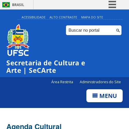
BRASIL
Simplifique!
ACESSIBILIDADE
ALTO CONTRASTE
MAPA DO SITE
Comunica BR
Participe
Acesso à informação
0:00
Legislação
Secretaria de Cultura e
1:00
Canais
Arte | SeCArte
2:00
Área Restrita
Administradores do Site
MENU
3:00
4:00
Agenda Cultural