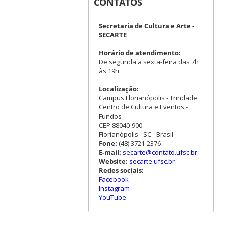
CONTATOS
Secretaria de Cultura e Arte -
SECARTE
Horário de atendimento:
De segunda a sexta-feira das 7h
às 19h
Localização:
Campus Florianópolis - Trindade
Centro de Cultura e Eventos -
Fundos
CEP 88040-900
Florianópolis - SC - Brasil
Fone:
(48) 3721-2376
E-mail:
secarte@contato.ufsc.br
Website:
secarte.ufsc.br
Redes sociais:
Facebook
Instagram
YouTube