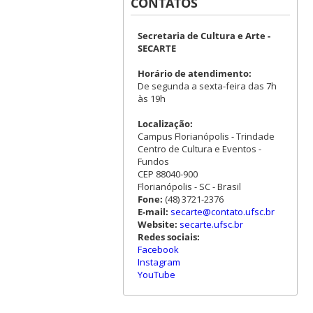
CONTATOS
Secretaria de Cultura e Arte -
SECARTE
Horário de atendimento:
De segunda a sexta-feira das 7h
às 19h
Localização:
Campus Florianópolis - Trindade
Centro de Cultura e Eventos -
Fundos
CEP 88040-900
Florianópolis - SC - Brasil
Fone:
(48) 3721-2376
E-mail:
secarte@contato.ufsc.br
Website:
secarte.ufsc.br
Redes sociais:
Facebook
Instagram
YouTube