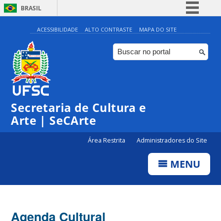
BRASIL
Simplifique!
ACESSIBILIDADE
ALTO CONTRASTE
MAPA DO SITE
Comunica BR
Participe
Acesso à informação
0:00
Legislação
Secretaria de Cultura e
1:00
Canais
Arte | SeCArte
2:00
Área Restrita
Administradores do Site
MENU
3:00
4:00
Agenda Cultural