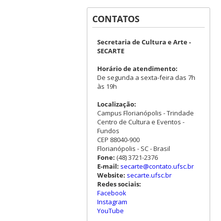
CONTATOS
Secretaria de Cultura e Arte -
SECARTE
Horário de atendimento:
De segunda a sexta-feira das 7h
às 19h
Localização:
Campus Florianópolis - Trindade
Centro de Cultura e Eventos -
Fundos
CEP 88040-900
Florianópolis - SC - Brasil
Fone:
(48) 3721-2376
E-mail:
secarte@contato.ufsc.br
Website:
secarte.ufsc.br
Redes sociais:
Facebook
Instagram
YouTube