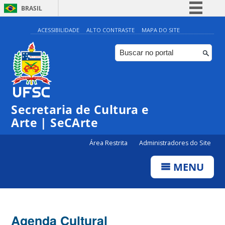
BRASIL
Simplifique!
ACESSIBILIDADE
ALTO CONTRASTE
MAPA DO SITE
Comunica BR
Participe
Acesso à informação
Legislação
Secretaria de Cultura e
Canais
Arte | SeCArte
Área Restrita
Administradores do Site
MENU
Agenda Cultural