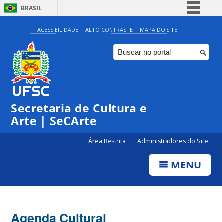
BRASIL
Simplifique!
ACESSIBILIDADE
ALTO CONTRASTE
MAPA DO SITE
Comunica BR
Participe
Acesso à informação
0:00
Legislação
Secretaria de Cultura e
1:00
Canais
Arte | SeCArte
2:00
Área Restrita
Administradores do Site
MENU
3:00
4:00
Agenda Cultural