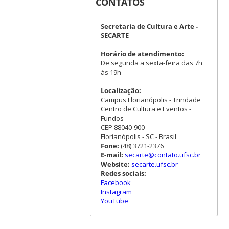
CONTATOS
Secretaria de Cultura e Arte -
SECARTE
Horário de atendimento:
De segunda a sexta-feira das 7h
às 19h
Localização:
Campus Florianópolis - Trindade
Centro de Cultura e Eventos -
Fundos
CEP 88040-900
Florianópolis - SC - Brasil
Fone:
(48) 3721-2376
E-mail:
secarte@contato.ufsc.br
Website:
secarte.ufsc.br
Redes sociais:
Facebook
Instagram
YouTube