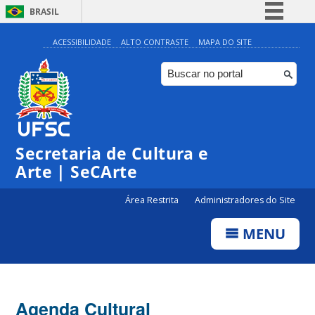
BRASIL
Simplifique!
ACESSIBILIDADE
ALTO CONTRASTE
MAPA DO SITE
Comunica BR
Participe
Acesso à informação
0:00
Legislação
Secretaria de Cultura e
1:00
Canais
Arte | SeCArte
2:00
Área Restrita
Administradores do Site
MENU
3:00
4:00
Agenda Cultural