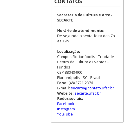
CONTATOS
Secretaria de Cultura e Arte -
SECARTE
Horário de atendimento:
De segunda a sexta-feira das 7h
às 19h
Localização:
Campus Florianópolis - Trindade
Centro de Cultura e Eventos -
Fundos
CEP 88040-900
Florianópolis - SC - Brasil
Fone:
(48) 3721-2376
E-mail:
secarte@contato.ufsc.br
Website:
secarte.ufsc.br
Redes sociais:
Facebook
Instagram
YouTube