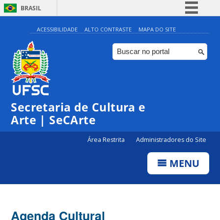
BRASIL
Simplifique!
ACESSIBILIDADE
ALTO CONTRASTE
MAPA DO SITE
Comunica BR
Participe
Acesso à informação
0:00
Legislação
Secretaria de Cultura e
1:00
Canais
Arte | SeCArte
2:00
Área Restrita
Administradores do Site
MENU
3:00
4:00
Agenda Cultural