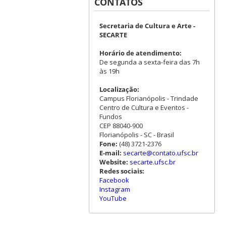
CONTATOS
Secretaria de Cultura e Arte -
SECARTE
Horário de atendimento:
De segunda a sexta-feira das 7h
às 19h
Localização:
Campus Florianópolis - Trindade
Centro de Cultura e Eventos -
Fundos
CEP 88040-900
Florianópolis - SC - Brasil
Fone:
(48) 3721-2376
E-mail:
secarte@contato.ufsc.br
Website:
secarte.ufsc.br
Redes sociais:
Facebook
Instagram
YouTube