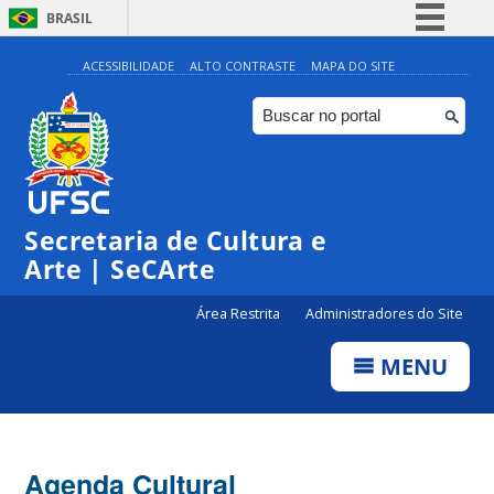
BRASIL
Simplifique!
ACESSIBILIDADE
ALTO CONTRASTE
MAPA DO SITE
Comunica BR
Participe
Acesso à informação
0:00
Legislação
Secretaria de Cultura e
1:00
Canais
Arte | SeCArte
2:00
Área Restrita
Administradores do Site
MENU
3:00
4:00
Agenda Cultural