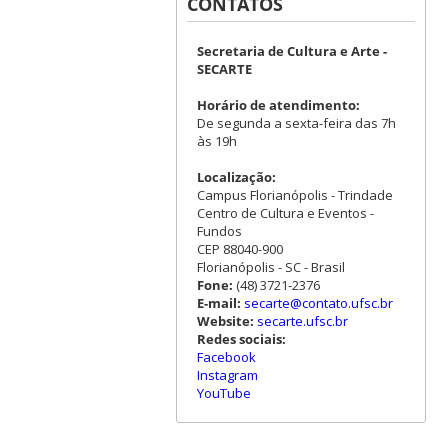
CONTATOS
Secretaria de Cultura e Arte -
SECARTE
Horário de atendimento:
De segunda a sexta-feira das 7h
às 19h
Localização:
Campus Florianópolis - Trindade
Centro de Cultura e Eventos -
Fundos
CEP 88040-900
Florianópolis - SC - Brasil
Fone:
(48) 3721-2376
E-mail:
secarte@contato.ufsc.br
Website:
secarte.ufsc.br
Redes sociais:
Facebook
Instagram
YouTube