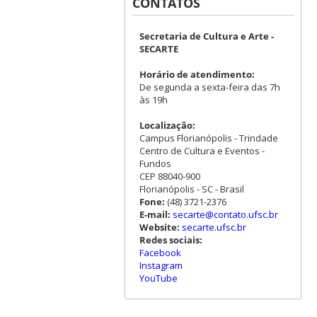
CONTATOS
Secretaria de Cultura e Arte -
SECARTE
Horário de atendimento:
De segunda a sexta-feira das 7h
às 19h
Localização:
Campus Florianópolis - Trindade
Centro de Cultura e Eventos -
Fundos
CEP 88040-900
Florianópolis - SC - Brasil
Fone:
(48) 3721-2376
E-mail:
secarte@contato.ufsc.br
Website:
secarte.ufsc.br
Redes sociais:
Facebook
Instagram
YouTube