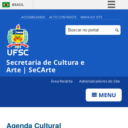
BRASIL
Simplifique!
ACESSIBILIDADE
ALTO CONTRASTE
MAPA DO SITE
Comunica BR
Participe
Acesso à informação
0:00
Legislação
Secretaria de Cultura e
1:00
Canais
Arte | SeCArte
2:00
Área Restrita
Administradores do Site
MENU
3:00
4:00
Agenda Cultural