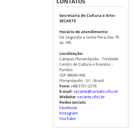
CONTATOS
Secretaria de Cultura e Arte -
SECARTE
Horário de atendimento:
De segunda a sexta-feira das 7h
às 19h
Localização:
Campus Florianópolis - Trindade
Centro de Cultura e Eventos -
Fundos
CEP 88040-900
Florianópolis - SC - Brasil
Fone:
(48) 3721-2376
E-mail:
secarte@contato.ufsc.br
Website:
secarte.ufsc.br
Redes sociais:
Facebook
Instagram
YouTube