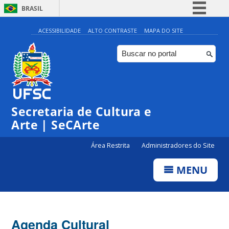
BRASIL
Simplifique!
ACESSIBILIDADE
ALTO CONTRASTE
MAPA DO SITE
Comunica BR
Participe
Acesso à informação
0:00
Legislação
Secretaria de Cultura e
1:00
Canais
Arte | SeCArte
2:00
Área Restrita
Administradores do Site
MENU
3:00
4:00
Agenda Cultural