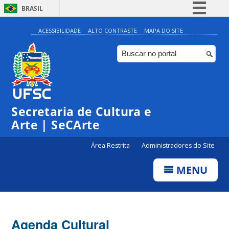
BRASIL
Simplifique!
ACESSIBILIDADE
ALTO CONTRASTE
MAPA DO SITE
Comunica BR
Participe
Acesso à informação
Legislação
Secretaria de Cultura e
Canais
Arte | SeCArte
Área Restrita
Administradores do Site
MENU
Agenda Cultural