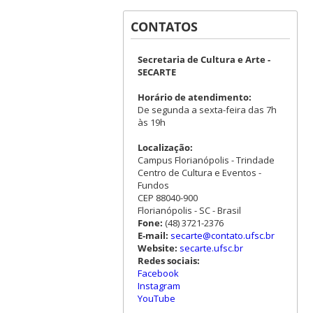
CONTATOS
Secretaria de Cultura e Arte -
SECARTE
Horário de atendimento:
De segunda a sexta-feira das 7h
às 19h
Localização:
Campus Florianópolis - Trindade
Centro de Cultura e Eventos -
Fundos
CEP 88040-900
Florianópolis - SC - Brasil
Fone:
(48) 3721-2376
E-mail:
secarte@contato.ufsc.br
Website:
secarte.ufsc.br
Redes sociais:
Facebook
Instagram
YouTube