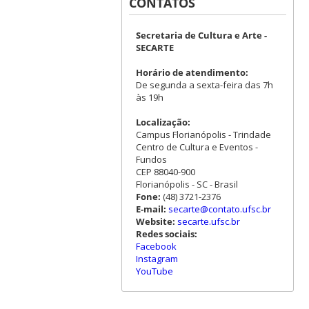
CONTATOS
Secretaria de Cultura e Arte -
SECARTE
Horário de atendimento:
De segunda a sexta-feira das 7h
às 19h
Localização:
Campus Florianópolis - Trindade
Centro de Cultura e Eventos -
Fundos
CEP 88040-900
Florianópolis - SC - Brasil
Fone:
(48) 3721-2376
E-mail:
secarte@contato.ufsc.br
Website:
secarte.ufsc.br
Redes sociais:
Facebook
Instagram
YouTube