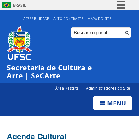
BRASIL
Simplifique!
ACESSIBILIDADE
ALTO CONTRASTE
MAPA DO SITE
Comunica BR
Participe
Acesso à informação
0:00
Legislação
Secretaria de Cultura e
1:00
Canais
Arte | SeCArte
2:00
Área Restrita
Administradores do Site
MENU
3:00
4:00
Agenda Cultural