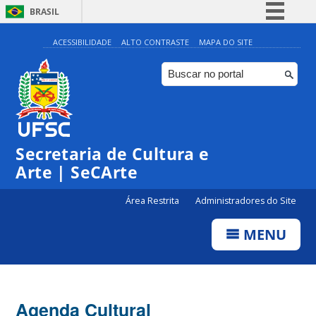
BRASIL
Simplifique!
ACESSIBILIDADE
ALTO CONTRASTE
MAPA DO SITE
Comunica BR
Participe
Acesso à informação
Legislação
Secretaria de Cultura e
Canais
Arte | SeCArte
Área Restrita
Administradores do Site
MENU
Agenda Cultural