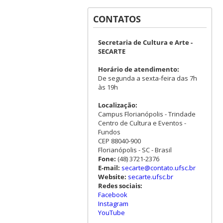
CONTATOS
Secretaria de Cultura e Arte -
SECARTE
Horário de atendimento:
De segunda a sexta-feira das 7h
às 19h
Localização:
Campus Florianópolis - Trindade
Centro de Cultura e Eventos -
Fundos
CEP 88040-900
Florianópolis - SC - Brasil
Fone:
(48) 3721-2376
E-mail:
secarte@contato.ufsc.br
Website:
secarte.ufsc.br
Redes sociais:
Facebook
Instagram
YouTube