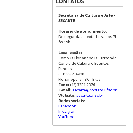
CONTATOS
Secretaria de Cultura e Arte -
SECARTE
Horário de atendimento:
De segunda a sexta-feira das 7h
às 19h
Localização:
Campus Florianópolis - Trindade
Centro de Cultura e Eventos -
Fundos
CEP 88040-900
Florianópolis - SC - Brasil
Fone:
(48) 3721-2376
E-mail:
secarte@contato.ufsc.br
Website:
secarte.ufsc.br
Redes sociais:
Facebook
Instagram
YouTube