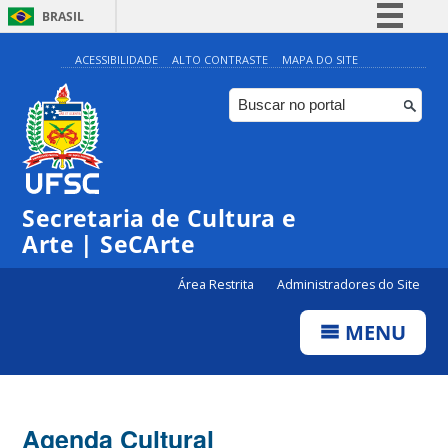
BRASIL
Simplifique!
ACESSIBILIDADE
ALTO CONTRASTE
MAPA DO SITE
Comunica BR
Participe
Acesso à informação
0:00
Legislação
Secretaria de Cultura e
1:00
Canais
Arte | SeCArte
2:00
Área Restrita
Administradores do Site
MENU
3:00
4:00
Agenda Cultural