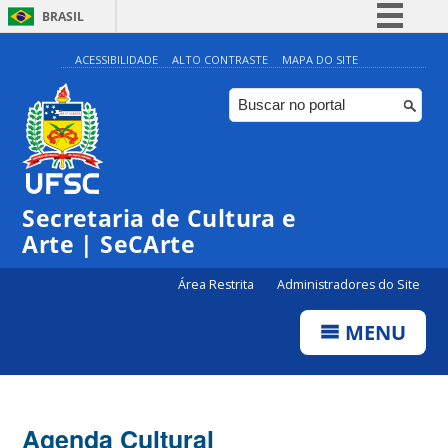
BRASIL
Simplifique!
ACESSIBILIDADE
ALTO CONTRASTE
MAPA DO SITE
Comunica BR
Participe
Acesso à informação
0:00
Legislação
Secretaria de Cultura e
1:00
Canais
Arte | SeCArte
2:00
Área Restrita
Administradores do Site
MENU
3:00
4:00
Agenda Cultural