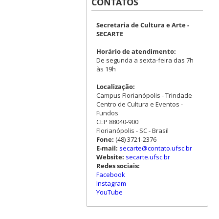
CONTATOS
Secretaria de Cultura e Arte -
SECARTE
Horário de atendimento:
De segunda a sexta-feira das 7h
às 19h
Localização:
Campus Florianópolis - Trindade
Centro de Cultura e Eventos -
Fundos
CEP 88040-900
Florianópolis - SC - Brasil
Fone:
(48) 3721-2376
E-mail:
secarte@contato.ufsc.br
Website:
secarte.ufsc.br
Redes sociais:
Facebook
Instagram
YouTube