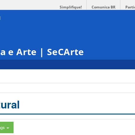
Simplifique!
Comunica BR
Parti
ra e Arte | SeCArte
ural
ags