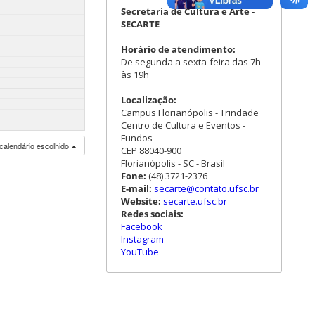
Secretaria de Cultura e Arte -
SECARTE
Horário de atendimento:
De segunda a sexta-feira das 7h
às 19h
Localização:
Campus Florianópolis - Trindade
Centro de Cultura e Eventos -
Fundos
calendário escolhido
CEP 88040-900
Florianópolis - SC - Brasil
Fone:
(48) 3721-2376
E-mail:
secarte@contato.ufsc.br
Website:
secarte.ufsc.br
Redes sociais:
Facebook
Instagram
YouTube