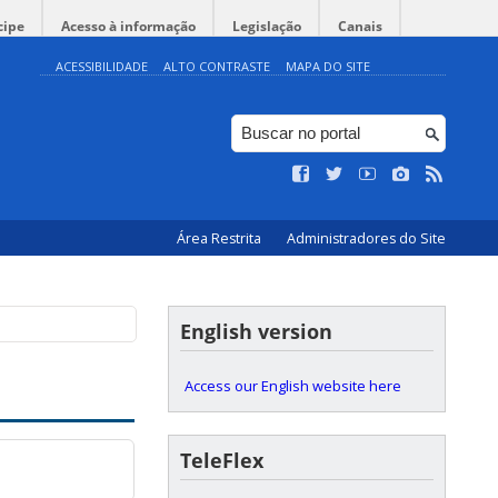
cipe
Acesso à informação
Legislação
Canais
ACESSIBILIDADE
ALTO CONTRASTE
MAPA DO SITE
Área Restrita
Administradores do Site
English version
Access our English website here
TeleFlex