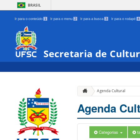
BRASIL
Ir para o conteúdo
1
Ir para o menu
2
Ir para a busca
3
Ir para o rodapé
4
Secretaria de Cultu
Agenda Cultural
Agenda Cult
Categorias
t