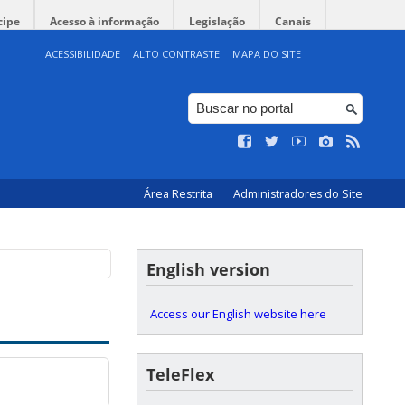
cipe
Acesso à informação
Legislação
Canais
ACESSIBILIDADE
ALTO CONTRASTE
MAPA DO SITE
Área Restrita
Administradores do Site
English version
Access our English website here
TeleFlex