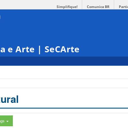
Simplifique!
Comunica BR
Parti
ra e Arte | SeCArte
ural
ags