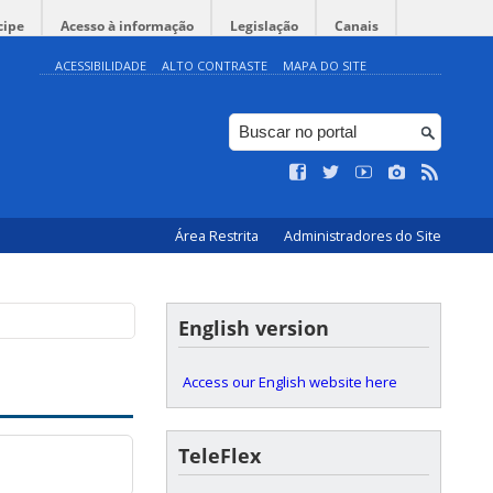
cipe
Acesso à informação
Legislação
Canais
ACESSIBILIDADE
ALTO CONTRASTE
MAPA DO SITE
Área Restrita
Administradores do Site
English version
Access our English website here
TeleFlex