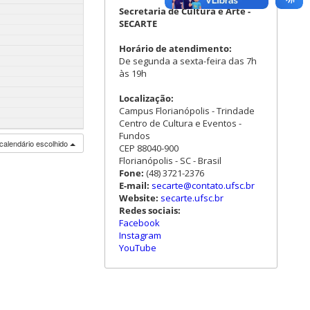
Secretaria de Cultura e Arte -
SECARTE
Horário de atendimento:
De segunda a sexta-feira das 7h
às 19h
Localização:
Campus Florianópolis - Trindade
Centro de Cultura e Eventos -
Fundos
calendário escolhido
CEP 88040-900
Florianópolis - SC - Brasil
Fone:
(48) 3721-2376
E-mail:
secarte@contato.ufsc.br
Website:
secarte.ufsc.br
Redes sociais:
Facebook
Instagram
YouTube