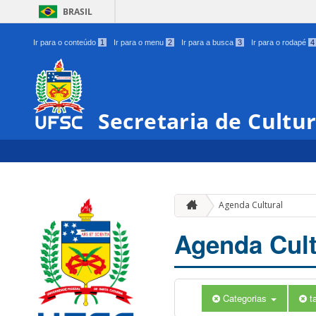
BRASIL
Ir para o conteúdo
1
Ir para o menu
2
Ir para a busca
3
Ir para o rodapé
4
Secretaria de Cultu
Agenda Cultural
Agenda Cult
Categorias
t