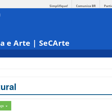
Simplifique!
Comunica BR
Parti
ra e Arte | SeCArte
ural
ags