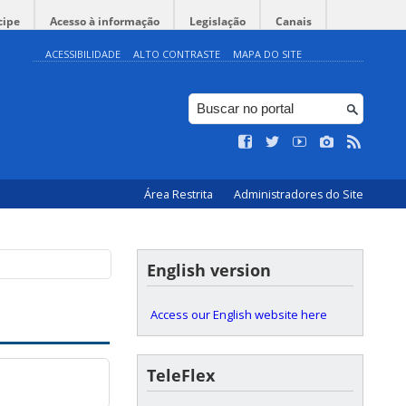
cipe
Acesso à informação
Legislação
Canais
ACESSIBILIDADE
ALTO CONTRASTE
MAPA DO SITE
Área Restrita
Administradores do Site
English version
Access our English website here
TeleFlex