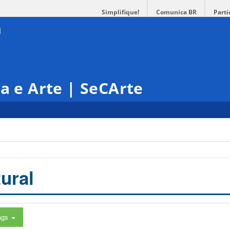
Simplifique!
Comunica BR
Parti
ra e Arte | SeCArte
ural
ags