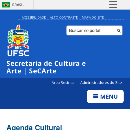
BRASIL
Simplifique!
ACESSIBILIDADE
ALTO CONTRASTE
MAPA DO SITE
Comunica BR
Participe
Acesso à informação
0:00
Legislação
Secretaria de Cultura e
1:00
Canais
Arte | SeCArte
2:00
Área Restrita
Administradores do Site
MENU
3:00
4:00
Agenda Cultural