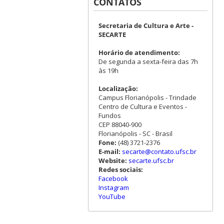
CONTATOS
Secretaria de Cultura e Arte -
SECARTE
Horário de atendimento:
De segunda a sexta-feira das 7h
às 19h
Localização:
Campus Florianópolis - Trindade
Centro de Cultura e Eventos -
Fundos
CEP 88040-900
Florianópolis - SC - Brasil
Fone:
(48) 3721-2376
E-mail:
secarte@contato.ufsc.br
Website:
secarte.ufsc.br
Redes sociais:
Facebook
Instagram
YouTube