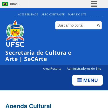
BRASIL
Simplifique!
ACESSIBILIDADE
ALTO CONTRASTE
MAPA DO SITE
Comunica BR
Participe
Acesso à informação
0:00
Legislação
Secretaria de Cultura e
1:00
Canais
Arte | SeCArte
2:00
Área Restrita
Administradores do Site
MENU
3:00
4:00
Agenda Cultural