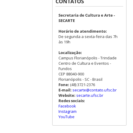
CONTATOS
Secretaria de Cultura e Arte -
SECARTE
Horário de atendimento:
De segunda a sexta-feira das 7h
às 19h
Localização:
Campus Florianópolis - Trindade
Centro de Cultura e Eventos -
Fundos
CEP 88040-900
Florianópolis - SC - Brasil
Fone:
(48) 3721-2376
E-mail:
secarte@contato.ufsc.br
Website:
secarte.ufsc.br
Redes sociais:
Facebook
Instagram
YouTube