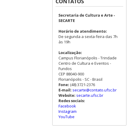
CONTATOS
Secretaria de Cultura e Arte -
SECARTE
Horário de atendimento:
De segunda a sexta-feira das 7h
às 19h
Localização:
Campus Florianópolis - Trindade
Centro de Cultura e Eventos -
Fundos
CEP 88040-900
Florianópolis - SC - Brasil
Fone:
(48) 3721-2376
E-mail:
secarte@contato.ufsc.br
Website:
secarte.ufsc.br
Redes sociais:
Facebook
Instagram
YouTube