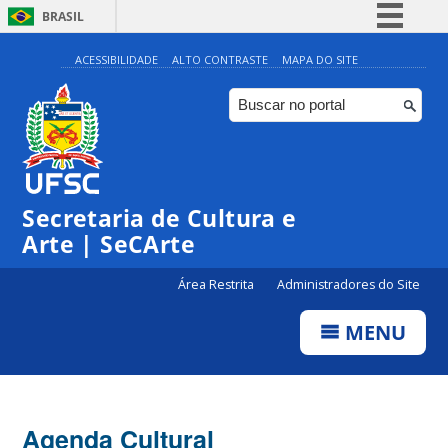
BRASIL
Simplifique!
ACESSIBILIDADE
ALTO CONTRASTE
MAPA DO SITE
Comunica BR
Participe
Acesso à informação
0:00
Legislação
Secretaria de Cultura e
1:00
Canais
Arte | SeCArte
2:00
Área Restrita
Administradores do Site
MENU
3:00
4:00
Agenda Cultural