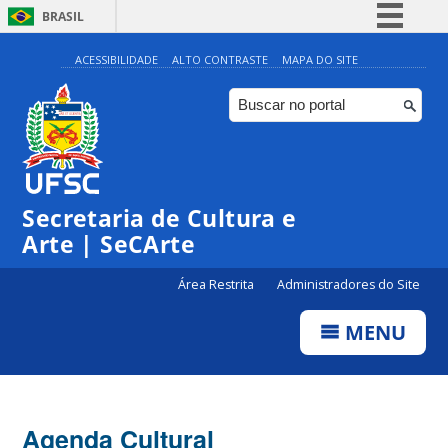
BRASIL
Simplifique!
ACESSIBILIDADE
ALTO CONTRASTE
MAPA DO SITE
Comunica BR
Participe
Acesso à informação
0:00
Legislação
Secretaria de Cultura e
1:00
Canais
Arte | SeCArte
2:00
Área Restrita
Administradores do Site
MENU
3:00
4:00
Agenda Cultural