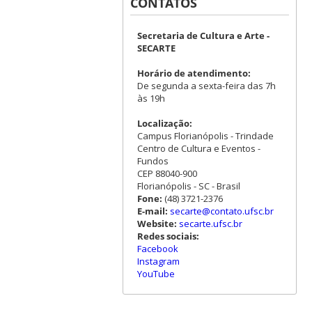
CONTATOS
Secretaria de Cultura e Arte -
SECARTE
Horário de atendimento:
De segunda a sexta-feira das 7h
às 19h
Localização:
Campus Florianópolis - Trindade
Centro de Cultura e Eventos -
Fundos
CEP 88040-900
Florianópolis - SC - Brasil
Fone:
(48) 3721-2376
E-mail:
secarte@contato.ufsc.br
Website:
secarte.ufsc.br
Redes sociais:
Facebook
Instagram
YouTube