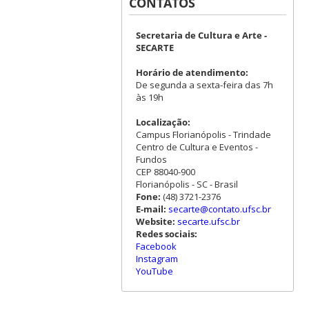
CONTATOS
Secretaria de Cultura e Arte -
SECARTE
Horário de atendimento:
De segunda a sexta-feira das 7h
às 19h
Localização:
Campus Florianópolis - Trindade
Centro de Cultura e Eventos -
Fundos
CEP 88040-900
Florianópolis - SC - Brasil
Fone:
(48) 3721-2376
E-mail:
secarte@contato.ufsc.br
Website:
secarte.ufsc.br
Redes sociais:
Facebook
Instagram
YouTube