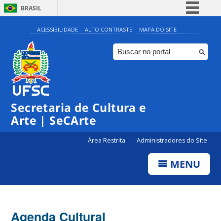
BRASIL
Simplifique!
ACESSIBILIDADE
ALTO CONTRASTE
MAPA DO SITE
Comunica BR
Participe
Acesso à informação
0:00
Legislação
Secretaria de Cultura e
1:00
Canais
Arte | SeCArte
2:00
Área Restrita
Administradores do Site
MENU
3:00
4:00
Agenda Cultural