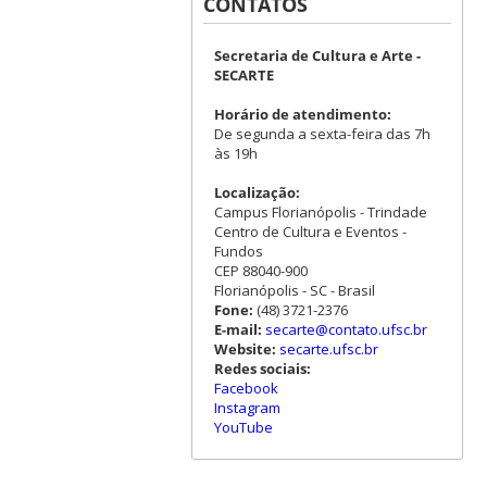
CONTATOS
Secretaria de Cultura e Arte -
SECARTE
Horário de atendimento:
De segunda a sexta-feira das 7h
às 19h
Localização:
Campus Florianópolis - Trindade
Centro de Cultura e Eventos -
Fundos
CEP 88040-900
Florianópolis - SC - Brasil
Fone:
(48) 3721-2376
E-mail:
secarte@contato.ufsc.br
Website:
secarte.ufsc.br
Redes sociais:
Facebook
Instagram
YouTube