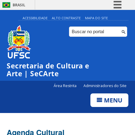
BRASIL
Simplifique!
ACESSIBILIDADE
ALTO CONTRASTE
MAPA DO SITE
Comunica BR
Participe
Acesso à informação
0:00
Legislação
Secretaria de Cultura e
1:00
Canais
Arte | SeCArte
2:00
Área Restrita
Administradores do Site
MENU
3:00
4:00
Agenda Cultural