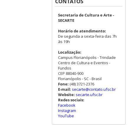
CONTATOS
Secretaria de Cultura e Arte -
SECARTE
Horário de atendimento:
De segunda a sexta-feira das 7h
às 19h
Localização:
Campus Florianópolis - Trindade
Centro de Cultura e Eventos -
Fundos
CEP 88040-900
Florianópolis - SC - Brasil
Fone:
(48) 3721-2376
E-mail:
secarte@contato.ufsc.br
Website:
secarte.ufsc.br
Redes sociais:
Facebook
Instagram
YouTube