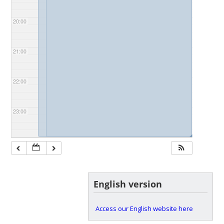
20:00
21:00
22:00
23:00
◢
◢
English version
Access our English website here