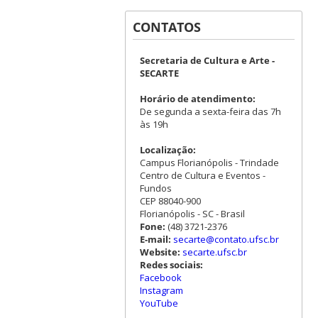
CONTATOS
Secretaria de Cultura e Arte -
SECARTE
Horário de atendimento:
De segunda a sexta-feira das 7h
às 19h
Localização:
Campus Florianópolis - Trindade
Centro de Cultura e Eventos -
Fundos
CEP 88040-900
Florianópolis - SC - Brasil
Fone:
(48) 3721-2376
E-mail:
secarte@contato.ufsc.br
Website:
secarte.ufsc.br
Redes sociais:
Facebook
Instagram
YouTube