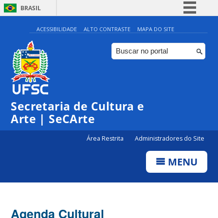
BRASIL
Simplifique!
ACESSIBILIDADE
ALTO CONTRASTE
MAPA DO SITE
Comunica BR
Participe
Acesso à informação
Legislação
Secretaria de Cultura e
Canais
Arte | SeCArte
Área Restrita
Administradores do Site
MENU
Agenda Cultural