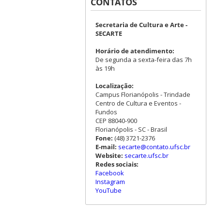
CONTATOS
Secretaria de Cultura e Arte -
SECARTE
Horário de atendimento:
De segunda a sexta-feira das 7h
às 19h
Localização:
Campus Florianópolis - Trindade
Centro de Cultura e Eventos -
Fundos
CEP 88040-900
Florianópolis - SC - Brasil
Fone:
(48) 3721-2376
E-mail:
secarte@contato.ufsc.br
Website:
secarte.ufsc.br
Redes sociais:
Facebook
Instagram
YouTube