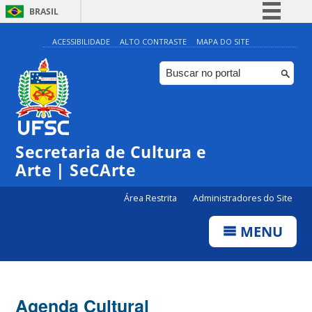
BRASIL
Simplifique!
ACESSIBILIDADE
ALTO CONTRASTE
MAPA DO SITE
Comunica BR
Participe
Acesso à informação
0:00
Legislação
Secretaria de Cultura e
1:00
Canais
Arte | SeCArte
2:00
Área Restrita
Administradores do Site
MENU
3:00
4:00
Agenda Cultural