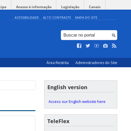
cipe
Acesso à informação
Legislação
Canais
ACESSIBILIDADE
ALTO CONTRASTE
MAPA DO SITE
Área Restrita
Administradores do Site
English version
Access our English website here
TeleFlex