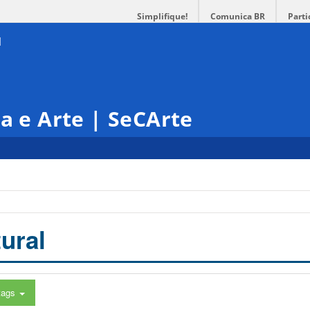
Simplifique!
Comunica BR
Parti
ra e Arte | SeCArte
ural
tags