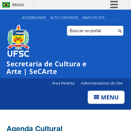
BRASIL
Simplifique!
ACESSIBILIDADE
ALTO CONTRASTE
MAPA DO SITE
Comunica BR
Participe
Acesso à informação
0:00
Legislação
Secretaria de Cultura e
1:00
Canais
Arte | SeCArte
2:00
Área Restrita
Administradores do Site
MENU
3:00
4:00
Agenda Cultural