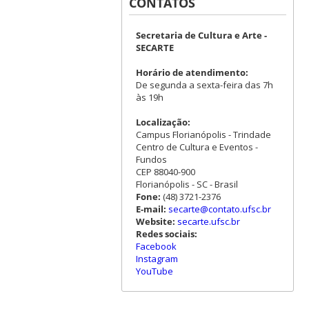
CONTATOS
Secretaria de Cultura e Arte -
SECARTE
Horário de atendimento:
De segunda a sexta-feira das 7h
às 19h
Localização:
Campus Florianópolis - Trindade
Centro de Cultura e Eventos -
Fundos
CEP 88040-900
Florianópolis - SC - Brasil
Fone:
(48) 3721-2376
E-mail:
secarte@contato.ufsc.br
Website:
secarte.ufsc.br
Redes sociais:
Facebook
Instagram
YouTube