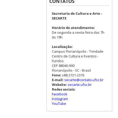
CONTATOS
Secretaria de Cultura e Arte -
SECARTE
Horário de atendimento:
De segunda a sexta-feira das 7h
às 19h
Localização:
Campus Florianópolis - Trindade
Centro de Cultura e Eventos -
Fundos
CEP 88040-900
Florianópolis - SC - Brasil
Fone:
(48) 3721-2376
E-mail:
secarte@contato.ufsc.br
Website:
secarte.ufsc.br
Redes sociais:
Facebook
Instagram
YouTube