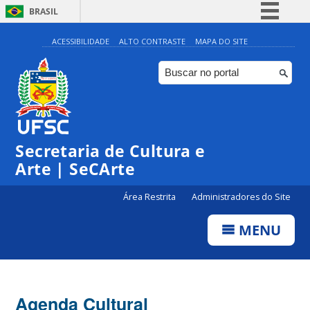
BRASIL
Simplifique!
ACESSIBILIDADE
ALTO CONTRASTE
MAPA DO SITE
Comunica BR
Participe
Acesso à informação
0:00
Legislação
Secretaria de Cultura e
1:00
Canais
Arte | SeCArte
2:00
Área Restrita
Administradores do Site
MENU
3:00
4:00
Agenda Cultural