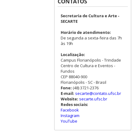
CONTATOS
Secretaria de Cultura e Arte -
SECARTE
Horário de atendimento:
De segunda a sexta-feira das 7h
às 19h
Localização:
Campus Florianópolis - Trindade
Centro de Cultura e Eventos -
Fundos
CEP 88040-900
Florianópolis - SC - Brasil
Fone:
(48) 3721-2376
E-mail:
secarte@contato.ufsc.br
Website:
secarte.ufsc.br
Redes sociais:
Facebook
Instagram
YouTube