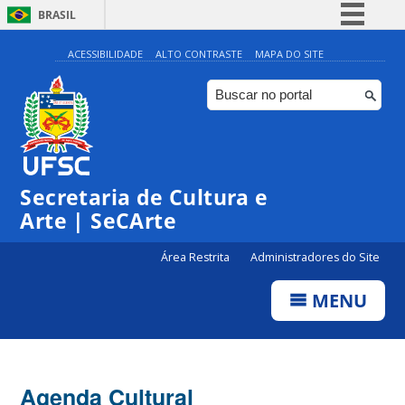
BRASIL
Simplifique!
ACESSIBILIDADE
ALTO CONTRASTE
MAPA DO SITE
Comunica BR
Participe
Acesso à informação
0:00
Legislação
Secretaria de Cultura e
1:00
Canais
Arte | SeCArte
2:00
Área Restrita
Administradores do Site
MENU
3:00
4:00
Agenda Cultural