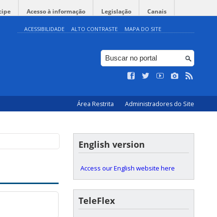
cipe
Acesso à informação
Legislação
Canais
ACESSIBILIDADE
ALTO CONTRASTE
MAPA DO SITE
Área Restrita
Administradores do Site
English version
Access our English website here
TeleFlex