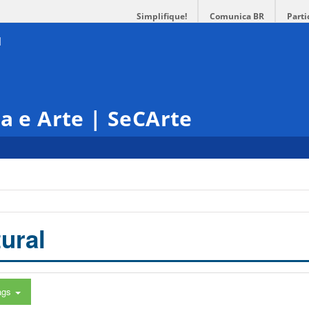
Simplifique!
Comunica BR
Parti
ra e Arte | SeCArte
ural
ags