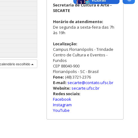
Secretaria de Cultura e Arte -
SECARTE
Horário de atendimento:
De segunda a sexta-feira das 7h
às 19h
Localização:
Campus Florianópolis - Trindade
Centro de Cultura e Eventos -
Fundos
calendário escolhido
CEP 88040-900
Florianópolis - SC - Brasil
Fone:
(48) 3721-2376
E-mail:
secarte@contato.ufsc.br
Website:
secarte.ufsc.br
Redes sociais:
Facebook
Instagram
YouTube