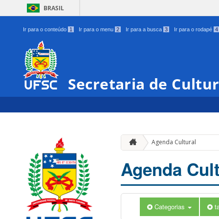
BRASIL
Ir para o conteúdo
1
Ir para o menu
2
Ir para a busca
3
Ir para o rodapé
4
Secretaria de Cultu
Agenda Cultural
Agenda Cult
Categorias
t