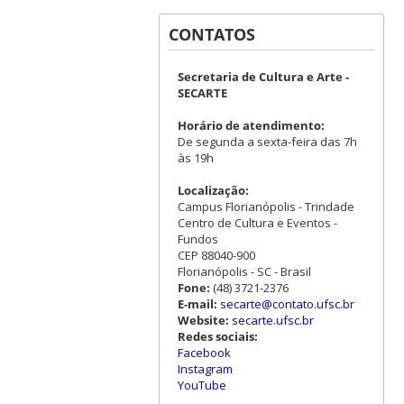
CONTATOS
Secretaria de Cultura e Arte -
SECARTE
Horário de atendimento:
De segunda a sexta-feira das 7h
às 19h
Localização:
Campus Florianópolis - Trindade
Centro de Cultura e Eventos -
Fundos
CEP 88040-900
Florianópolis - SC - Brasil
Fone:
(48) 3721-2376
E-mail:
secarte@contato.ufsc.br
Website:
secarte.ufsc.br
Redes sociais:
Facebook
Instagram
YouTube