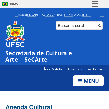
BRASIL
Simplifique!
ACESSIBILIDADE
ALTO CONTRASTE
MAPA DO SITE
Comunica BR
Participe
Acesso à informação
Legislação
Secretaria de Cultura e
Canais
Arte | SeCArte
Área Restrita
Administradores do Site
MENU
Agenda Cultural