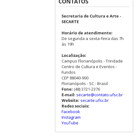
CONTATOS
Secretaria de Cultura e Arte -
SECARTE
Horário de atendimento:
De segunda a sexta-feira das 7h
às 19h
Localização:
Campus Florianópolis - Trindade
Centro de Cultura e Eventos -
Fundos
CEP 88040-900
Florianópolis - SC - Brasil
Fone:
(48) 3721-2376
E-mail:
secarte@contato.ufsc.br
Website:
secarte.ufsc.br
Redes sociais:
Facebook
Instagram
YouTube