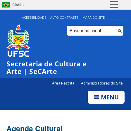
BRASIL
Simplifique!
ACESSIBILIDADE
ALTO CONTRASTE
MAPA DO SITE
Comunica BR
Participe
Acesso à informação
0:00
Legislação
Secretaria de Cultura e
1:00
Canais
Arte | SeCArte
2:00
Área Restrita
Administradores do Site
MENU
3:00
4:00
Agenda Cultural