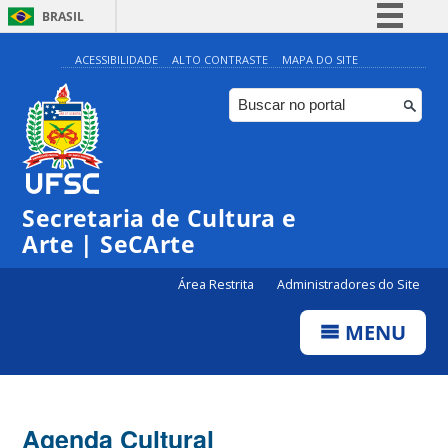
BRASIL
Simplifique!
ACESSIBILIDADE
ALTO CONTRASTE
MAPA DO SITE
Comunica BR
Participe
Acesso à informação
0:00
Legislação
Secretaria de Cultura e
1:00
Canais
Arte | SeCArte
2:00
Área Restrita
Administradores do Site
MENU
3:00
4:00
Agenda Cultural