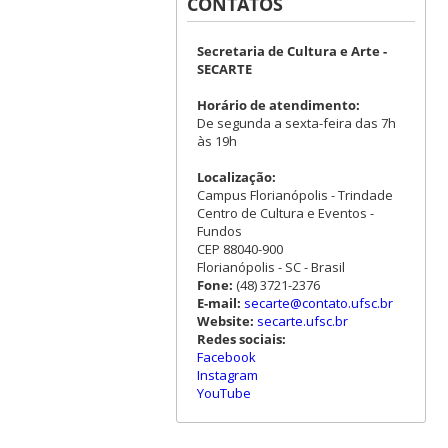
CONTATOS
Secretaria de Cultura e Arte -
SECARTE
Horário de atendimento:
De segunda a sexta-feira das 7h
às 19h
Localização:
Campus Florianópolis - Trindade
Centro de Cultura e Eventos -
Fundos
CEP 88040-900
Florianópolis - SC - Brasil
Fone:
(48) 3721-2376
E-mail:
secarte@contato.ufsc.br
Website:
secarte.ufsc.br
Redes sociais:
Facebook
Instagram
YouTube