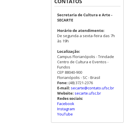
CONTATOS
Secretaria de Cultura e Arte -
SECARTE
Horário de atendimento:
De segunda a sexta-feira das 7h
às 19h
Localização:
Campus Florianópolis - Trindade
Centro de Cultura e Eventos -
Fundos
CEP 88040-900
Florianópolis - SC - Brasil
Fone:
(48) 3721-2376
E-mail:
secarte@contato.ufsc.br
Website:
secarte.ufsc.br
Redes sociais:
Facebook
Instagram
YouTube