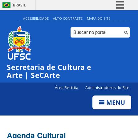
BRASIL
Simplifique!
ACESSIBILIDADE
ALTO CONTRASTE
MAPA DO SITE
Comunica BR
Participe
Acesso à informação
0:00
Legislação
Secretaria de Cultura e
1:00
Canais
Arte | SeCArte
2:00
Área Restrita
Administradores do Site
MENU
3:00
4:00
Agenda Cultural