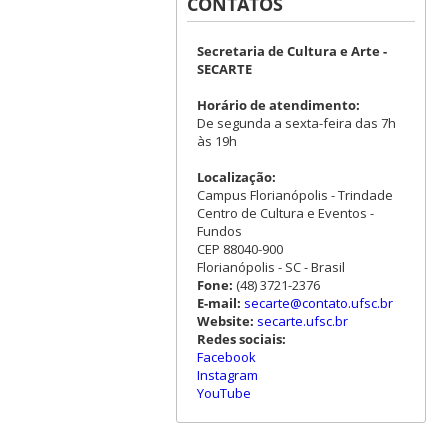
CONTATOS
Secretaria de Cultura e Arte -
SECARTE
Horário de atendimento:
De segunda a sexta-feira das 7h
às 19h
Localização:
Campus Florianópolis - Trindade
Centro de Cultura e Eventos -
Fundos
CEP 88040-900
Florianópolis - SC - Brasil
Fone:
(48) 3721-2376
E-mail:
secarte@contato.ufsc.br
Website:
secarte.ufsc.br
Redes sociais:
Facebook
Instagram
YouTube