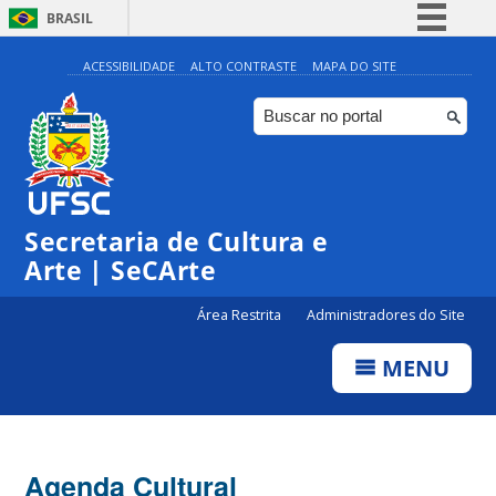
BRASIL
Simplifique!
ACESSIBILIDADE
ALTO CONTRASTE
MAPA DO SITE
Comunica BR
Participe
Acesso à informação
0:00
Legislação
Secretaria de Cultura e
1:00
Canais
Arte | SeCArte
2:00
Área Restrita
Administradores do Site
MENU
3:00
4:00
Agenda Cultural