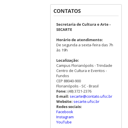
CONTATOS
Secretaria de Cultura e Arte -
SECARTE
Horário de atendimento:
De segunda a sexta-feira das 7h
às 19h
Localização:
Campus Florianópolis - Trindade
Centro de Cultura e Eventos -
Fundos
CEP 88040-900
Florianópolis - SC - Brasil
Fone:
(48) 3721-2376
E-mail:
secarte@contato.ufsc.br
Website:
secarte.ufsc.br
Redes sociais:
Facebook
Instagram
YouTube