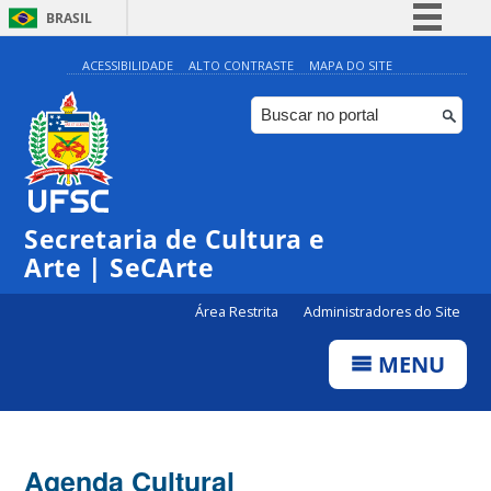
BRASIL
Simplifique!
ACESSIBILIDADE
ALTO CONTRASTE
MAPA DO SITE
Comunica BR
Participe
Acesso à informação
Legislação
Secretaria de Cultura e
Canais
Arte | SeCArte
Área Restrita
Administradores do Site
MENU
Agenda Cultural