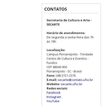
CONTATOS
Secretaria de Cultura e Arte -
SECARTE
Horário de atendimento:
De segunda a sexta-feira das 7h
às 19h
Localização:
Campus Florianópolis - Trindade
Centro de Cultura e Eventos -
Fundos
CEP 88040-900
Florianópolis - SC - Brasil
Fone:
(48) 3721-2376
E-mail:
secarte@contato.ufsc.br
Website:
secarte.ufsc.br
Redes sociais:
Facebook
Instagram
YouTube