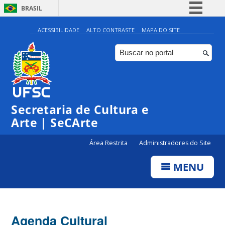
BRASIL
Simplifique!
ACESSIBILIDADE
ALTO CONTRASTE
MAPA DO SITE
Comunica BR
Participe
Acesso à informação
Legislação
Secretaria de Cultura e
Canais
Arte | SeCArte
Área Restrita
Administradores do Site
MENU
Agenda Cultural