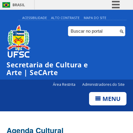
BRASIL
Simplifique!
ACESSIBILIDADE
ALTO CONTRASTE
MAPA DO SITE
Comunica BR
Participe
Acesso à informação
Legislação
Secretaria de Cultura e
Canais
Arte | SeCArte
Área Restrita
Administradores do Site
MENU
Agenda Cultural