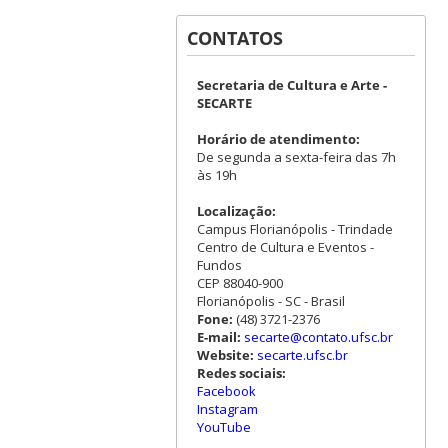
CONTATOS
Secretaria de Cultura e Arte -
SECARTE
Horário de atendimento:
De segunda a sexta-feira das 7h
às 19h
Localização:
Campus Florianópolis - Trindade
Centro de Cultura e Eventos -
Fundos
CEP 88040-900
Florianópolis - SC - Brasil
Fone:
(48) 3721-2376
E-mail:
secarte@contato.ufsc.br
Website:
secarte.ufsc.br
Redes sociais:
Facebook
Instagram
YouTube