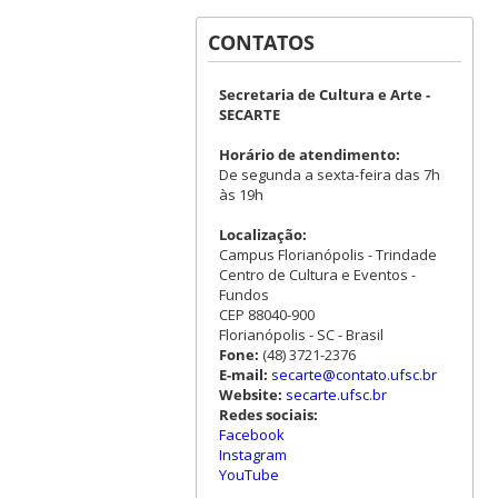
CONTATOS
Secretaria de Cultura e Arte -
SECARTE
Horário de atendimento:
De segunda a sexta-feira das 7h
às 19h
Localização:
Campus Florianópolis - Trindade
Centro de Cultura e Eventos -
Fundos
CEP 88040-900
Florianópolis - SC - Brasil
Fone:
(48) 3721-2376
E-mail:
secarte@contato.ufsc.br
Website:
secarte.ufsc.br
Redes sociais:
Facebook
Instagram
YouTube