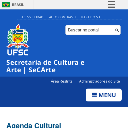
BRASIL
Simplifique!
ACESSIBILIDADE
ALTO CONTRASTE
MAPA DO SITE
Comunica BR
Participe
Acesso à informação
Legislação
Secretaria de Cultura e
Canais
Arte | SeCArte
Área Restrita
Administradores do Site
MENU
Agenda Cultural