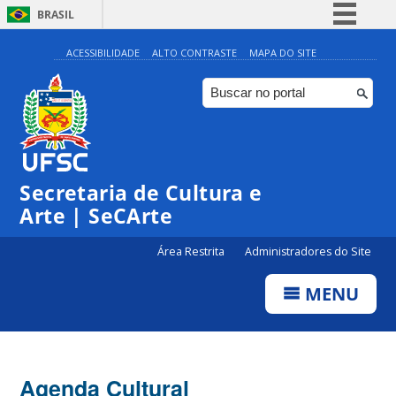
BRASIL
Simplifique!
ACESSIBILIDADE
ALTO CONTRASTE
MAPA DO SITE
Comunica BR
Participe
Acesso à informação
Legislação
Secretaria de Cultura e
Canais
Arte | SeCArte
Área Restrita
Administradores do Site
MENU
Agenda Cultural