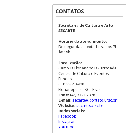
CONTATOS
Secretaria de Cultura e Arte -
SECARTE
Horário de atendimento:
De segunda a sexta-feira das 7h
às 19h
Localização:
Campus Florianópolis - Trindade
Centro de Cultura e Eventos -
Fundos
CEP 88040-900
Florianópolis - SC - Brasil
Fone:
(48) 3721-2376
E-mail:
secarte@contato.ufsc.br
Website:
secarte.ufsc.br
Redes sociais:
Facebook
Instagram
YouTube